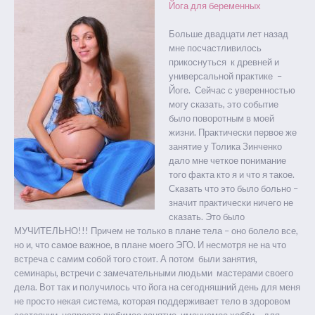
Йога для беременных
Больше двадцати лет назад
мне посчастливилось
прикоснуться к древней и
универсальной практике –
Йоге. Сейчас с уверенностью
могу сказать, это событие
было поворотным в моей
жизни. Практически первое же
занятие у Толика Зинченко
дало мне четкое понимание
того факта кто я и что я такое.
Сказать что это было больно –
значит практически ничего не
сказать. Это было
МУЧИТЕЛЬНО!!! Причем не только в плане тела – оно болело все,
но и, что самое важное, в плане моего ЭГО. И несмотря не на что
встреча с самим собой того стоит. А потом были занятия,
семинары, встречи с замечательными людьми мастерами своего
дела. Вот так и получилось что йога на сегодняшний день для меня
не просто некая система, которая поддерживает тело в здоровом