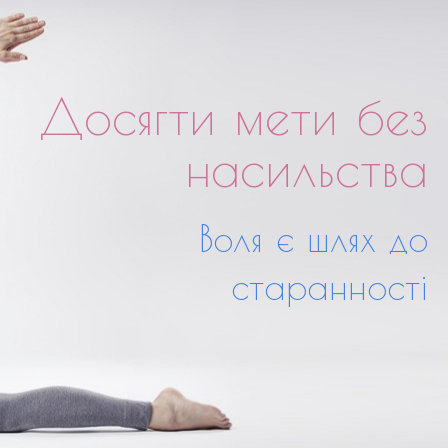
Досягти мети без
насильства
Воля є шлях до
старанності