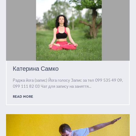
Катерина Самко
Раджа йога (запис) Йога голосу Запис за тел 099 535 49 09,
099 111 82 03 Чат для запису на заняття...
READ MORE