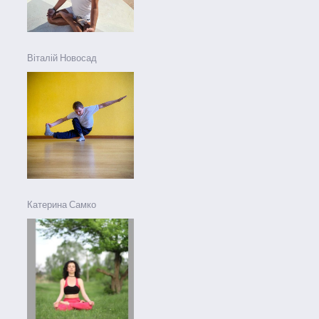
Віталій Новосад
Катерина Самко